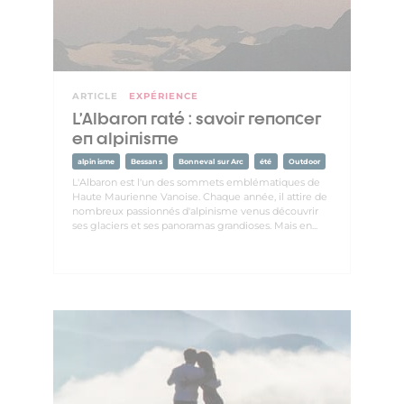
ARTICLE
EXPÉRIENCE
L’Albaron raté : savoir renoncer
en alpinisme
alpinisme
Bessans
Bonneval sur Arc
été
Outdoor
L'Albaron est l'un des sommets emblématiques de
Haute Maurienne Vanoise. Chaque année, il attire de
nombreux passionnés d'alpinisme venus découvrir
ses glaciers et ses panoramas grandioses. Mais en...