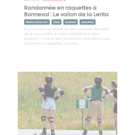
ARTICLE
EXPÉRIENCE
Randonnée en raquettes à
Bonneval : Le vallon de la Lenta
Bonneval sur Arc
hiver
Outdoor
raquettes
Et si cet hiver, on laissait de côté l’agitation des pistes
de ski pour s’offrir le calme profond d’un vallon
enneigé ? C’est ce que j’ai choisi en participant à une
randonnée en raquettes, encadré...