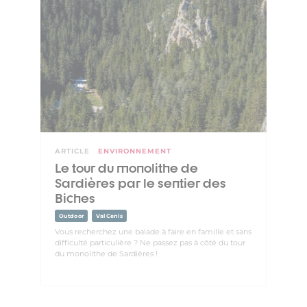
ARTICLE
ENVIRONNEMENT
Le tour du monolithe de
Sardières par le sentier des
Biches
Outdoor
Val Cenis
Vous recherchez une balade à faire en famille et sans
difficulté particulière ? Ne passez pas à côté du tour
du monolithe de Sardières !