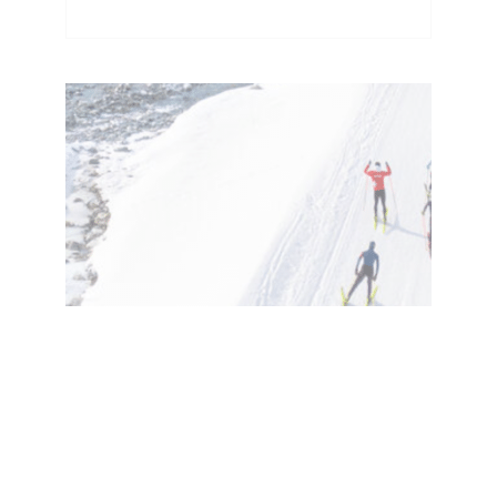
ARTICLE
EXPÉRIENCE
Piétons et ski de fond : un
partage des espaces
nordiques à respecter
Haute Maurienne Vanoise
hiver
ski