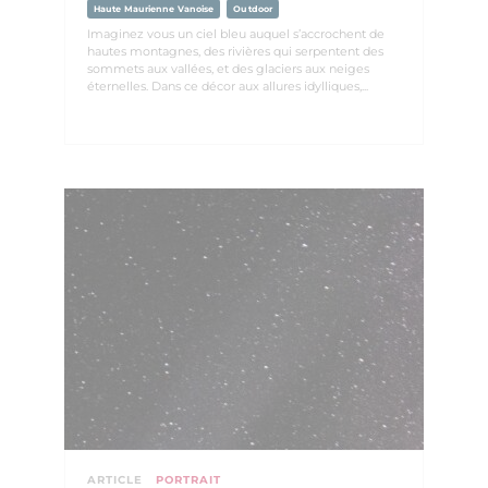
Haute Maurienne Vanoise
Outdoor
Imaginez vous un ciel bleu auquel s’accrochent de
hautes montagnes, des rivières qui serpentent des
sommets aux vallées, et des glaciers aux neiges
éternelles. Dans ce décor aux allures idylliques,...
ARTICLE
PORTRAIT