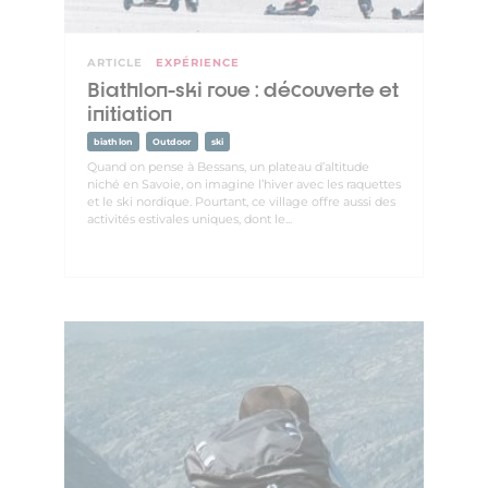
ARTICLE
EXPÉRIENCE
Biathlon-ski roue : découverte et
initiation
biathlon
Outdoor
ski
Quand on pense à Bessans, un plateau d’altitude
niché en Savoie, on imagine l’hiver avec les raquettes
et le ski nordique. Pourtant, ce village offre aussi des
activités estivales uniques, dont le...