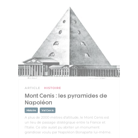
ARTICLE
HISTOIRE
Mont Cenis : les pyramides de
Napoléon
Histoire
Val Cenis
A plus de 2000 mètres d’altitude, le Mont Cenis est
un lieu de passage stratégique entre la France et
l’Italie. Ce site aurait pu abriter un monument
grandiose voulu par Napoléon Bonaparte lui-même.