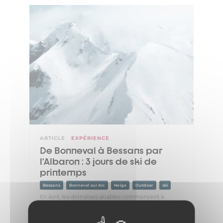
ARTICLE
EXPÉRIENCE
De Bonneval à Bessans par
l’Albaron : 3 jours de ski de
printemps
Bessans
Bonneval sur Arc
Neige
Outdoor
ski
En avril, les domaines skiables commencent à
fermer, mais la saison de ski est loin d’être finie en
Haute Maurienne Vanoise avec le ski de printemps.
Les journées rallongent, les températures s’ado...