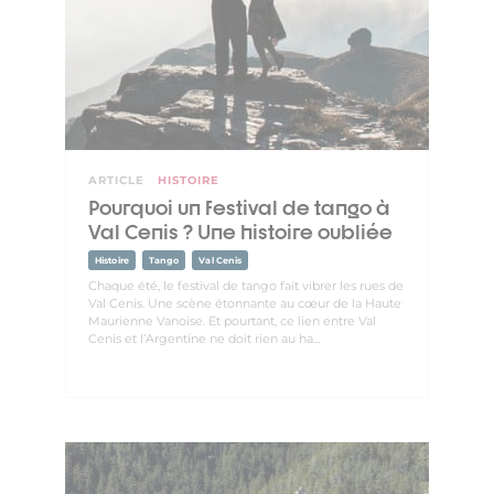
ARTICLE
HISTOIRE
Pourquoi un festival de tango à
Val Cenis ? Une histoire oubliée
Histoire
Tango
Val Cenis
Chaque été, le festival de tango fait vibrer les rues de
Val Cenis. Une scène étonnante au cœur de la Haute
Maurienne Vanoise. Et pourtant, ce lien entre Val
Cenis et l’Argentine ne doit rien au ha...