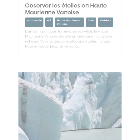
Observer les étoiles en Haute
Maurienne Vanoise
astronomie
été
Haute Maurienne
hiver
Outdoor
Vanoise
Loin de la pollution lumineuse des villes, la Haute
Maurienne Vanoise dévoile un ciel d'une incroyable
richesse. Voie lactée, constellations, étoiles filantes ...
Pour en savoir plus, j’ai rencontr...