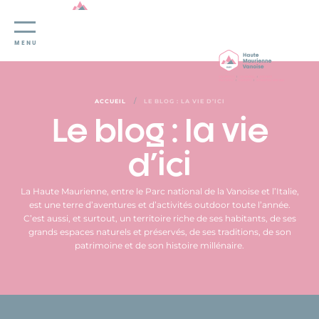
Panneau de gestion des cookies
MENU
/
ACCUEIL
LE BLOG : LA VIE D’ICI
Le blog : la vie
d'ici
La Haute Maurienne, entre le Parc national de la Vanoise et l’Italie,
est une terre d’aventures et d’activités outdoor toute l’année.
C’est aussi, et surtout, un territoire riche de ses habitants, de ses
grands espaces naturels et préservés, de ses traditions, de son
patrimoine et de son histoire millénaire.