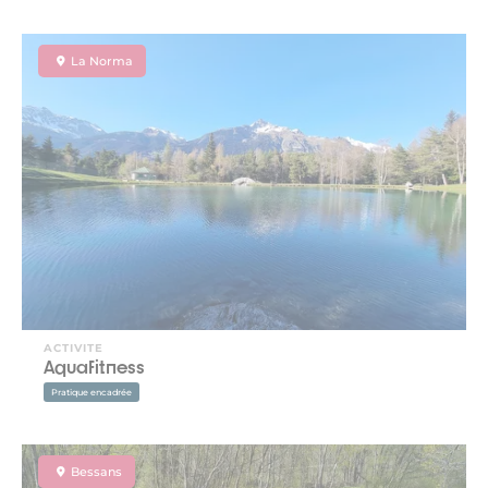
La Norma
ACTIVITE
Aquafitness
Pratique encadrée
Bessans