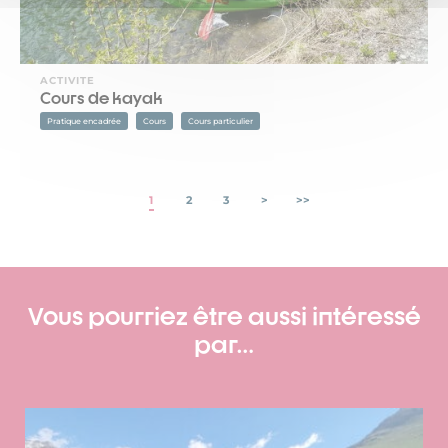
ACTIVITE
Cours de kayak
Pratique encadrée
Cours
Cours particulier
1
2
3
>
>>
Vous pourriez être aussi intéressé
par…