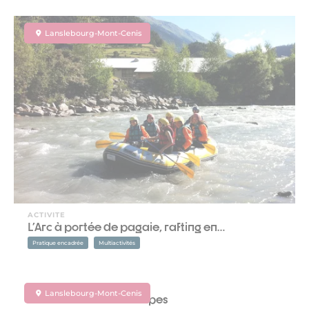
Lanslebourg-Mont-Cenis
ACTIVITE
L'Arc à portée de pagaie, rafting en…
Pratique encadrée
Multiactivités
EQUIPEMENT
Lanslebourg-Mont-Cenis
Piscine du CIS Ethic Etapes