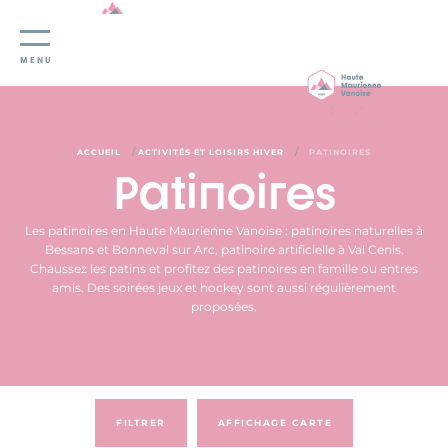
Panneau de gestion des cookies
MENU
/
/
ACCUEIL
ACTIVITÉS ET LOISIRS HIVER
PATINOIRES
Patinoires
Les patinoires en Haute Maurienne Vanoise : patinoires naturelles à
Bessans et Bonneval sur Arc, patinoire artificielle à Val Cenis.
Chaussez les patins et profitez des patinoires en famille ou entres
amis. Des soirées jeux et hockey sont aussi régulièrement
proposées.
FILTRER
AFFICHAGE CARTE