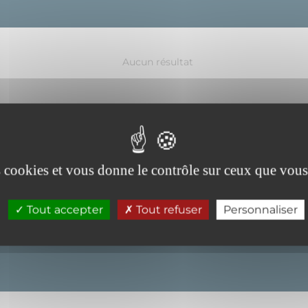
Aucun résultat
es cookies et vous donne le contrôle sur ceux que vous
es nos
Tout accepter
Tout refuser
Personnaliser