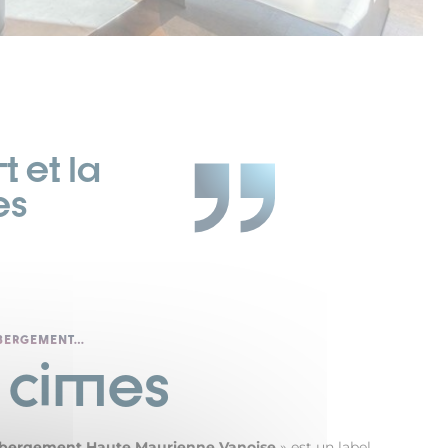
 et la
es
ÉBERGEMENT…
5 cimes
ébergement Haute Maurienne Vanoise
» est un label