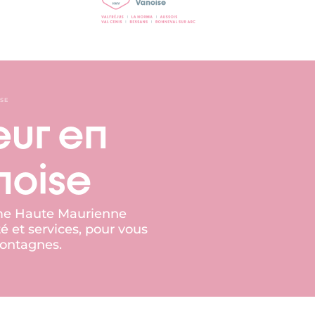
SE
œur en
noise
isme Haute Maurienne
é et services, pour vous
montagnes.