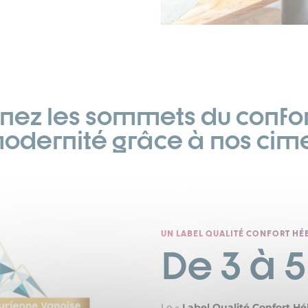
gnez les sommets du confort
odernité grâce à nos cim
UN LABEL QUALITÉ CONFORT H
De 3 à 
Le «
Label Qualité Confort H