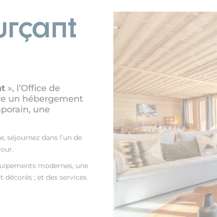
urçant
nt
», l’Office de
re un hébergement
mporain, une
, séjournez dans l’un de
jour.
quipements modernes, une
 décorés ; et des services