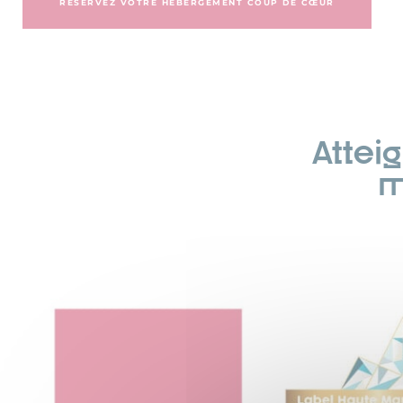
RÉSERVEZ VOTRE HÉBERGEMENT COUP DE CŒUR
Attei
m