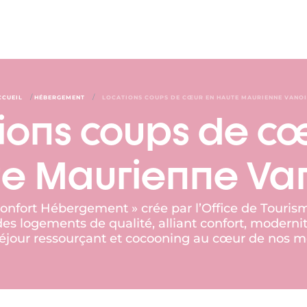
/
/
CCUEIL
HÉBERGEMENT
LOCATIONS COUPS DE CŒUR EN HAUTE MAURIENNE VANOI
ions coups de c
e Maurienne Va
Confort Hébergement » crée par l’Office de Tour
s logements de qualité, alliant confort, modernit
 séjour ressourçant et cocooning au cœur de nos 