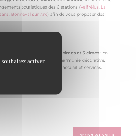
bergements touristiques des 6 stations (
Valfréjus
,
La
sans
,
Bonneval sur Arc
) afin de vous proposer des
lon 3 catégories : 3 cimes, 4 cimes et 5 cimes
; en
litatifs : confort, modernité, harmonie décorative,
 souhaitez activer
ents, qualité des matériaux, accueil et services.
AFFICHAGE CARTE