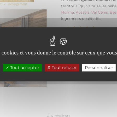
territorial qui valorise les hé
Norma
,
Aussois
,
Val Cenis
,
Bes
logements qualitatifs.
Il classe les hébergements se
s’appuyant sur des critères qua
es cookies et vous donne le contrôle sur ceux que vous
esthétisme, niveau des équipem
Tout accepter
Tout refuser
Personnaliser
414
résultats