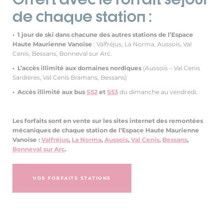
de chaque station :
• 1 jour de ski dans chacune des autres stations de l’Espace
Haute Maurienne Vanoise
: Valfréjus, La Norma, Aussois, Val
Cenis, Bessans, Bonneval sur Arc.
• L’accès illimité aux domaines nordiques
(Aussois – Val Cenis
Sardières, Val Cenis Bramans, Bessans)
• Accès illimité aux bus
S52
et
S53
du dimanche au vendredi.
Les forfaits sont en vente sur les sites internet des remontées
mécaniques de chaque station de l’Espace Haute Maurienne
Vanoise :
Valfréjus
,
La Norma
,
Aussois
,
Val Cenis
,
Bessans
,
Bonneval sur Arc
.
VOS FORFAITS STATIONS