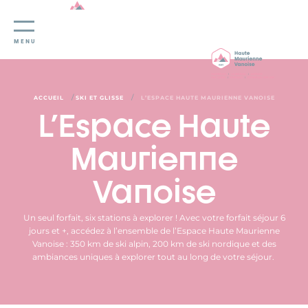
Panneau de gestion des cookies
MENU
/
/
ACCUEIL
SKI ET GLISSE
L’ESPACE HAUTE MAURIENNE VANOISE
L'Espace Haute
Maurienne
Vanoise
Un seul forfait, six stations à explorer !
Avec votre forfait séjour 6
jours et +, accédez à l’ensemble de l’Espace Haute Maurienne
Vanoise : 350 km de ski alpin, 200 km de ski nordique et des
ambiances uniques à explorer tout au long de votre séjour.