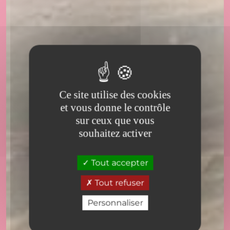
Réservez votre séjour
Type d’hébergement
Choisir un type d'hébergement
Ce site utilise des cookies
et vous donne le contrôle
Dates
sur ceux que vous
Choisir les dates de mon séjour
souhaitez activer
-
+
1
Tout accepter
Nombre d'adultes
Tout refuser
-
+
0
Nombre d'enfants
Personnaliser
RECHERCHER