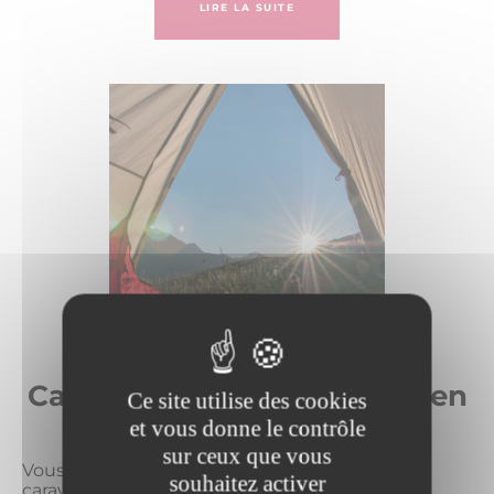
LIRE LA SUITE
Campings et caravaneiges en
Ce site utilise des cookies
Haute Maurienne
et vous donne le contrôle
sur ceux que vous
Vous souhaitez poser votre tente ou votre
souhaitez activer
caravane dans un cadre naturel privilégié ?