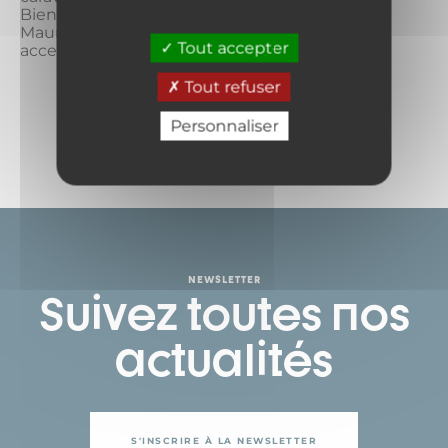
Bienvenue dans les campings de Haute
Maurienne Vanoise ! Des campings bien sûr
Tout accepter
accessibles l’été mais...
Tout refuser
LIRE LA SUITE
Personnaliser
NEWSLETTER
Suivez toutes nos
actualités
S'INSCRIRE À LA NEWSLETTER