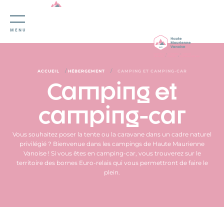
Panneau de gestion des cookies
MENU
/
/
ACCUEIL
HÉBERGEMENT
CAMPING ET CAMPING-CAR
Camping et
camping-car
Vous souhaitez poser la tente ou la caravane dans un cadre naturel
privilégié ? Bienvenue dans les campings de Haute Maurienne
Vanoise ! Si vous êtes en camping-car, vous trouverez sur le
territoire des bornes Euro-relais qui vous permettront de faire le
plein.