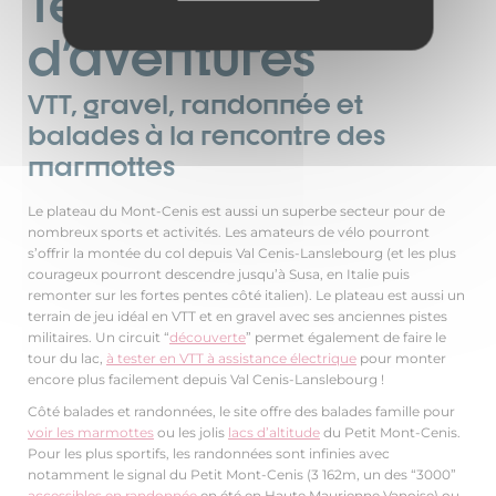
Terrain
d'aventures
VTT, gravel, randonnée et
balades à la rencontre des
marmottes
Le plateau du Mont-Cenis est aussi un superbe secteur pour de
nombreux sports et activités. Les amateurs de vélo pourront
s’offrir la montée du col depuis Val Cenis-Lanslebourg (et les plus
courageux pourront descendre jusqu’à Susa, en Italie puis
remonter sur les fortes pentes côté italien). Le plateau est aussi un
terrain de jeu idéal en VTT et en gravel avec ses anciennes pistes
militaires. Un circuit “
découverte
” permet également de faire le
tour du lac,
à tester en VTT à assistance électrique
pour monter
encore plus facilement depuis Val Cenis-Lanslebourg !
Côté balades et randonnées, le site offre des balades famille pour
voir les marmottes
ou les jolis
lacs d’altitude
du Petit Mont-Cenis.
Pour les plus sportifs, les randonnées sont infinies avec
notamment le signal du Petit Mont-Cenis (3 162m, un des “3000”
accessibles en randonnée
en été en Haute Maurienne Vanoise) ou