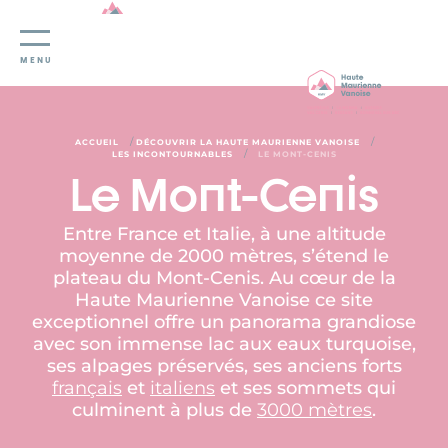
Panneau de gestion des cookies
MENU
/
/
ACCUEIL
DÉCOUVRIR LA HAUTE MAURIENNE VANOISE
/
LES INCONTOURNABLES
LE MONT-CENIS
Le Mont-Cenis
Entre France et Italie, à une altitude
moyenne de 2000 mètres, s’étend le
plateau du Mont-Cenis. Au cœur de la
Haute Maurienne Vanoise ce site
exceptionnel offre un panorama grandiose
avec son immense lac aux eaux turquoise,
ses alpages préservés, ses anciens forts
français
et
italiens
et ses sommets qui
culminent à plus de
3000 mètres
.