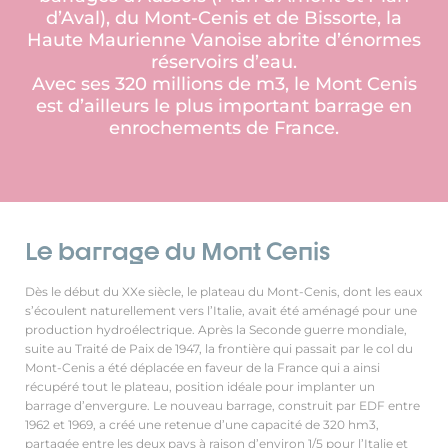
d’Aval), du Mont-Cenis et de Bissorte, la
Haute Maurienne Vanoise abrite d’énormes
réservoirs d’eau.
Avec ses 320 millions de m3, le Mont Cenis
est d’ailleurs le plus important barrage en
enrochements de France.
Le barrage du Mont Cenis
Dès le début du XXe siècle, le plateau du Mont-Cenis, dont les eaux
s’écoulent naturellement vers l’Italie, avait été aménagé pour une
production hydroélectrique. Après la Seconde guerre mondiale,
suite au Traité de Paix de 1947, la frontière qui passait par le col du
Mont-Cenis a été déplacée en faveur de la France qui a ainsi
récupéré tout le plateau, position idéale pour implanter un
barrage d’envergure. Le nouveau barrage, construit par EDF entre
1962 et 1969, a créé une retenue d’une capacité de 320 hm3,
partagée entre les deux pays à raison d’environ 1/5 pour l’Italie et