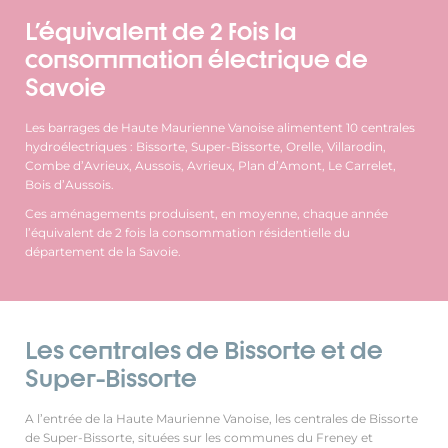
L'équivalent de 2 fois la
consommation électrique de
Savoie
Les barrages de Haute Maurienne Vanoise alimentent 10 centrales
hydroélectriques : Bissorte, Super-Bissorte, Orelle, Villarodin,
Combe d’Avrieux, Aussois, Avrieux, Plan d’Amont, Le Carrelet,
Bois d’Aussois.
Ces aménagements produisent, en moyenne, chaque année
l’équivalent de 2 fois la consommation résidentielle du
département de la Savoie.
Les centrales de Bissorte et de
Super-Bissorte
A l’entrée de la Haute Maurienne Vanoise, les centrales de Bissorte
de Super-Bissorte, situées sur les communes du Freney et