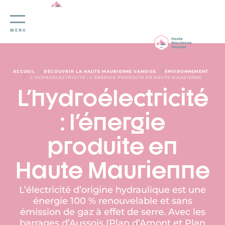
Panneau de gestion des cookies
MENU
/
/
ACCUEIL
DÉCOUVRIR LA HAUTE MAURIENNE VANOISE
ENVIRONNEMENT
/
L’HYDROÉLECTRICITÉ : L’ÉNERGIE PRODUITE EN HAUTE MAURIENNE
L'hydroélectricité
: l'énergie
produite en
Haute Maurienne
L’électricité d’origine hydraulique est une
énergie 100 % renouvelable et sans
émission de gaz à effet de serre. Avec les
barrages d’Aussois (Plan d’Amont et Plan