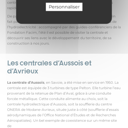
centrale peut démarrer en quelques minutes et alimenter très
Personnaliser
rapidement le réseau électrique français.
De part son architecture et son histoire, la centrale de Villarodin
fait partie de l’itinéraire de découverte culturelle Les Chemins de
l’hydroélectricité : accompagné par des guides-conférenciers de la
Fondation Facim, l’été il est possible de visiter la centrale et
découvrir ses liens avec le développement du territoire, de sa
construction à nos jours.
Les centrales d'Aussois et
d'Avrieux
La centrale d’Aussois
, en Savoie, a été mise en service en 1950. La
centrale est équipée de 3 turbines de type Pelton. Elle turbine l’eau
provenant de la retenue de Plan d’Aval, grâce à une conduite
forcée métallique. Cette conduite alimente au choix, soit la
centrale hydroélectrique d’Aussois, soit la soufflerie du centre
ONERA de Modane-Avrieux, située juste à côté (soufflerie d’essais
aérodynamiques de l’Office National d’Études et de Recherches
Aérospatiales). Un bel exemple de coexistence sur un même site
de