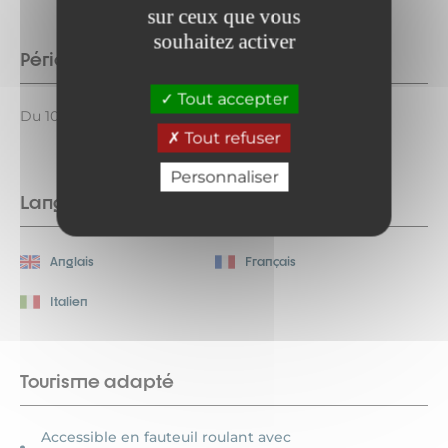
sur ceux que vous
souhaitez activer
Période d'ouverture
Tout accepter
Du 10/07 au 28/08/2026 le vendredi de 14h à 18h.
Tout refuser
Personnaliser
Langues parlées
Anglais
Français
Italien
Tourisme adapté
Accessible en fauteuil roulant avec