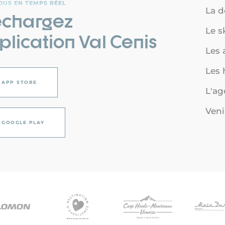
OUS EN TEMPS RÉEL
La d
échargez
Le s
plication Val Cenis
Les a
Les
APP STORE
L'a
Veni
GOOGLE PLAY