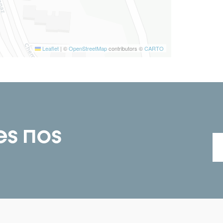
Leaflet
|
©
OpenStreetMap
contributors ©
CARTO
es nos