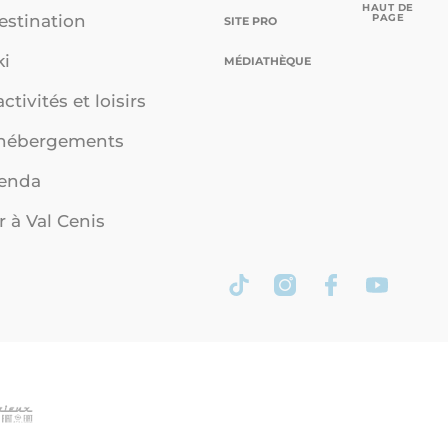
HAUT DE
PAGE
estination
SITE PRO
ki
MÉDIATHÈQUE
ctivités et loisirs
 hébergements
genda
r à Val Cenis