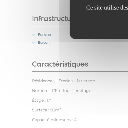
Ce site utilise d
Infrastructures
Parking
Balcon
Caractéristiques
Résidence : L'Eterlou - 1er étage
Numéro : L'Eterlou - 1er étage
Étage : 1.ª
Surface : 93m²
Capacité minimum : 4