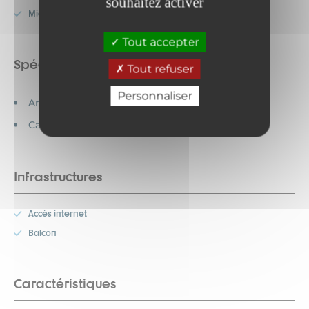
souhaitez activer
Micro-onde
Tout accepter
Spécificités
Tout refuser
Personnaliser
Animaux interdits
Cartes bancaires acceptées
Infrastructures
Accès internet
Balcon
Caractéristiques