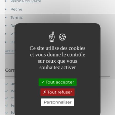
Piscine couverte
Pêche
Tennis
Randonnée
VTT
Baignade
Ce site utilise des cookies
AFFICHER PLUS
et vous donne le contrôle
sur ceux que vous
souhaitez activer
Commodités
Tout accepter
Lave-vaisselle
Télévision
Tout refuser
Chauffage
Personnaliser
Service de ménage
Salon de jardin