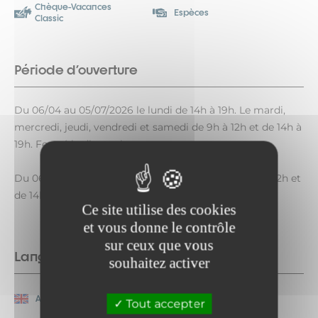
Chèque-Vacances
Espèces
Classic
Période d'ouverture
Du 06/04 au 05/07/2026 le lundi de 14h à 19h. Le mardi,
mercredi, jeudi, vendredi et samedi de 9h à 12h et de 14h à
19h. Fermé le dimanche.
Du 06/07 au 23/08/2026 du lundi au samedi de 9h à 12h et
de 14h à 19h. Fermé le dimanche.
Ce site utilise des cookies
et vous donne le contrôle
sur ceux que vous
Langues parlées
souhaitez activer
Anglais
Français
Tout accepter